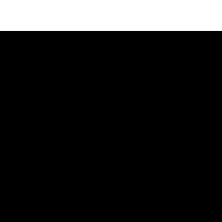
·
·
·
·
·